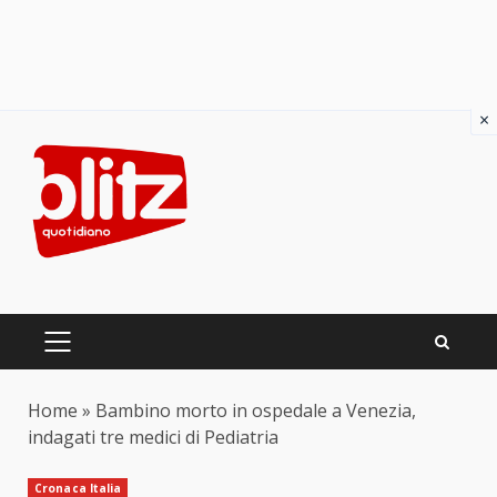
×
Skip
to
content
PRIMARY
MENU
Home
»
Bambino morto in ospedale a Venezia,
indagati tre medici di Pediatria
Cronaca Italia