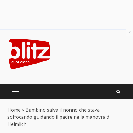
×
Skip
to
content
PRIMARY
MENU
Home
»
Bambino salva il nonno che stava
soffocando guidando il padre nella manovra di
Heimlich