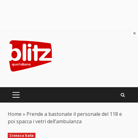
×
Skip
to
content
PRIMARY
MENU
Home
»
Prende a bastonate il personale del 118 e
poi spacca i vetri dell’ambulanza
Cronaca Italia