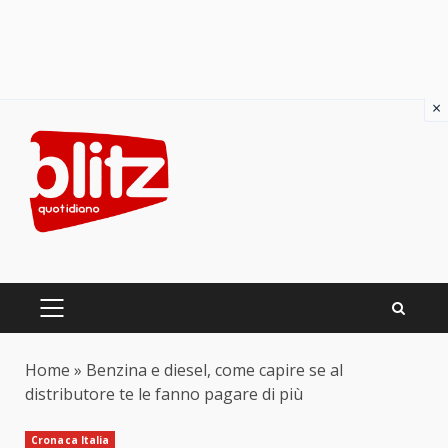
×
Skip
to
content
PRIMARY
MENU
Home
»
Benzina e diesel, come capire se al
distributore te le fanno pagare di più
Cronaca Italia