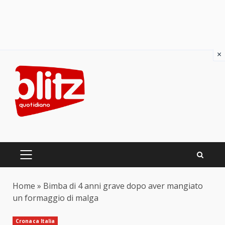
×
Skip
to
content
PRIMARY
MENU
Home
»
Bimba di 4 anni grave dopo aver mangiato
un formaggio di malga
Cronaca Italia