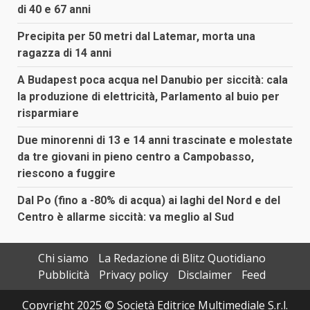
di 40 e 67 anni
Precipita per 50 metri dal Latemar, morta una
ragazza di 14 anni
A Budapest poca acqua nel Danubio per siccità: cala
la produzione di elettricità, Parlamento al buio per
risparmiare
Due minorenni di 13 e 14 anni trascinate e molestate
da tre giovani in pieno centro a Campobasso,
riescono a fuggire
Dal Po (fino a -80% di acqua) ai laghi del Nord e del
Centro è allarme siccità: va meglio al Sud
Chi siamo
La Redazione di Blitz Quotidiano
Pubblicità
Privacy policy
Disclaimer
Feed
Copyright 2025 © Società Editrice Multimediale S.r.l.