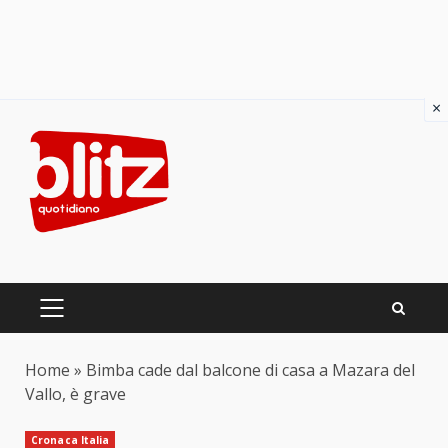
×
Skip
to
content
PRIMARY
MENU
Home
»
Bimba cade dal balcone di casa a Mazara del
Vallo, è grave
Cronaca Italia