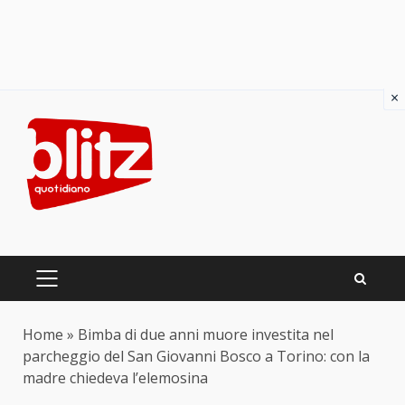
×
Skip
to
content
PRIMARY
MENU
Home
»
Bimba di due anni muore investita nel
parcheggio del San Giovanni Bosco a Torino: con la
madre chiedeva l’elemosina