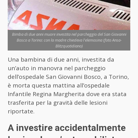
Bimba di due anni muore investita nel parcheggio del San Giovanni
Bosco a Torino: con la madre chiedeva l'elemosina (foto Ansa-
Blitzquotidiano)
Una bambina di due anni, investita da
un’auto in manovra nel parcheggio
dell’ospedale San Giovanni Bosco, a Torino,
è morta questa mattina all’ospedale
Infantile Regina Margherita dove era stata
trasferita per la gravità delle lesioni
riportate.
A investire accidentalmente