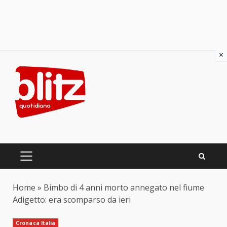
×
Skip
to
content
PRIMARY
MENU
Home
»
Bimbo di 4 anni morto annegato nel fiume
Adigetto: era scomparso da ieri
Cronaca Italia