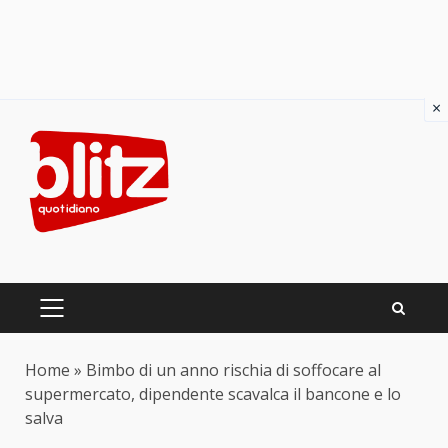
×
Skip
to
content
PRIMARY
MENU
Home
»
Bimbo di un anno rischia di soffocare al
supermercato, dipendente scavalca il bancone e lo
salva