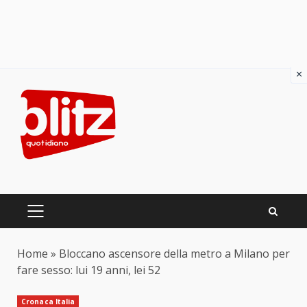
×
Skip
to
content
PRIMARY
MENU
Home
»
Bloccano ascensore della metro a Milano per
fare sesso: lui 19 anni, lei 52
Cronaca Italia