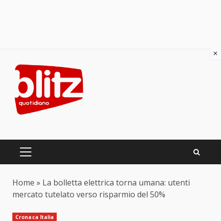
×
Skip
to
content
PRIMARY
MENU
Home
»
La bolletta elettrica torna umana: utenti
mercato tutelato verso risparmio del 50%
Cronaca Italia