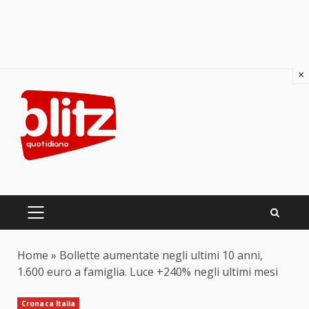
×
Skip
to
content
PRIMARY
MENU
Home
»
Bollette aumentate negli ultimi 10 anni,
1.600 euro a famiglia. Luce +240% negli ultimi mesi
Cronaca Italia