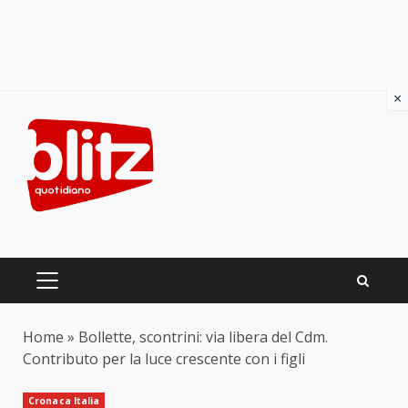
×
Skip
to
content
PRIMARY
MENU
Home
»
Bollette, scontrini: via libera del Cdm.
Contributo per la luce crescente con i figli
Cronaca Italia