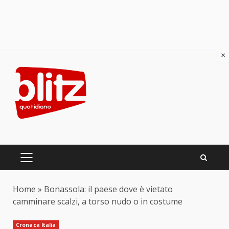
×
Skip
to
content
PRIMARY
MENU
Home
»
Bonassola: il paese dove è vietato
camminare scalzi, a torso nudo o in costume
Cronaca Italia