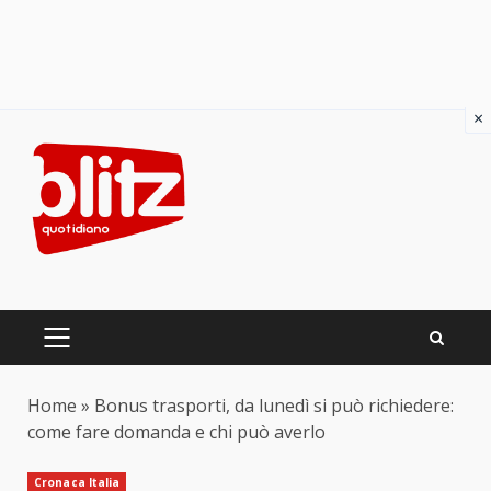
×
Skip
to
content
PRIMARY
MENU
Home
»
Bonus trasporti, da lunedì si può richiedere:
come fare domanda e chi può averlo
Cronaca Italia