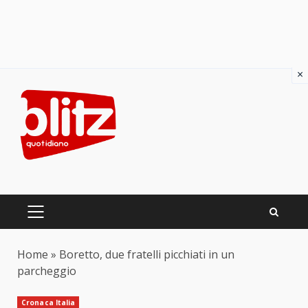
×
Skip
to
content
PRIMARY
MENU
Home
»
Boretto, due fratelli picchiati in un
parcheggio
Cronaca Italia