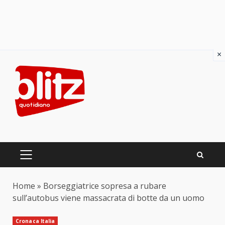
×
Skip
to
content
PRIMARY
MENU
Home
»
Borseggiatrice sopresa a rubare
sull’autobus viene massacrata di botte da un uomo
Cronaca Italia