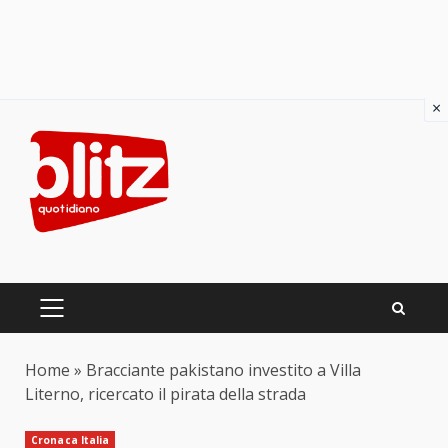
×
Skip
to
content
PRIMARY
MENU
Home
»
Bracciante pakistano investito a Villa
Literno, ricercato il pirata della strada
Cronaca Italia