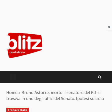
×
Skip
to
content
PRIMARY
MENU
Home
»
Bruno Astorre, morto il senatore del Pd: si
trovava in uno degli uffici del Senato. Ipotesi suicidio
Cronaca Italia