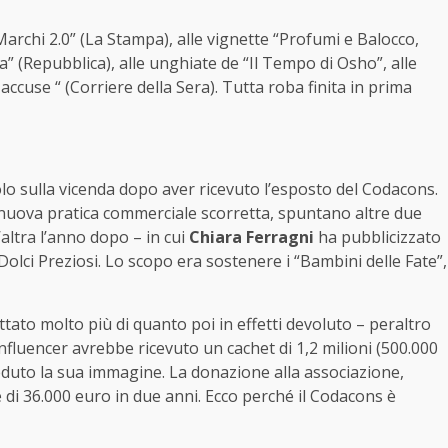
Marchi 2.0” (La Stampa), alle vignette “Profumi e Balocco,
era” (Repubblica), alle unghiate de “Il Tempo di Osho”, alle
accuse “ (Corriere della Sera). Tutta roba finita in prima
lo sulla vicenda dopo aver ricevuto l’esposto del Codacons.
a nuova pratica commerciale scorretta, spuntano altre due
ltra l’anno dopo – in cui
Chiara Ferragni
ha pubblicizzato
olci Preziosi. Lo scopo era sostenere i “Bambini delle Fate”,
ato molto più di quanto poi in effetti devoluto – peraltro
influencer avrebbe ricevuto un cachet di 1,2 milioni (500.000
ceduto la sua immagine. La donazione alla associazione,
e di 36.000 euro in due anni. Ecco perché il Codacons è