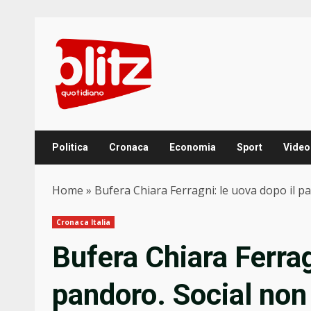
Skip
to
content
Politica
Cronaca
Economia
Sport
Video
Home
»
Bufera Chiara Ferragni: le uova dopo il
Cronaca Italia
Bufera Chiara Ferrag
pandoro. Social non