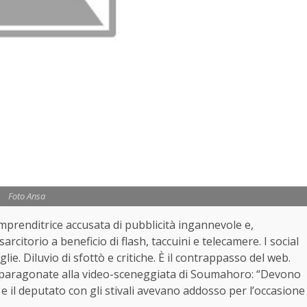
Foto Ansa
mprenditrice accusata di pubblicità ingannevole e,
arcitorio a beneficio di flash, taccuini e telecamere. I social
lie. Diluvio di sfottò e critiche. È il contrappasso del web.
te paragonate alla video-sceneggiata di Soumahoro: “Devono
 e il deputato con gli stivali avevano addosso per l’occasione