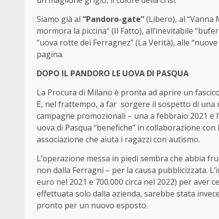
Siamo già al
“Pandoro-gate”
(Libero), al “Vanna 
mormora la piccina“ (Il Fatto), all’inevitabile “buf
“uova rotte dei Ferragnez” (La Verità), alle “nuove 
pagina.
DOPO IL PANDORO LE UOVA DI PASQUA
La Procura di Milano è pronta ad aprire un fascico
E, nel frattempo, a far sorgere il sospetto di un
campagne promozionali – una a febbraio 2021 e l’a
uova di Pasqua “benefiche” in collaborazione con D
associazione che aiuta i ragazzi con autismo.
L’operazione messa in piedi sembra che abbia frutt
non dalla Ferragni – per la causa pubblicizzata. L’
euro nel 2021 e 700.000 circa nel 2022) per aver 
effettuata solo dalla azienda, sarebbe stata invec
pronto per un nuovo esposto.