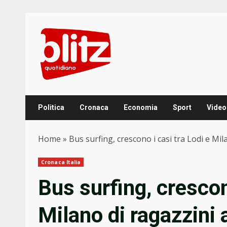
Skip
to
content
Politica
Cronaca
Economia
Sport
Video
Home
»
Bus surfing, crescono i casi tra Lodi e Mi
Cronaca Italia
Bus surfing, crescon
Milano di ragazzini 