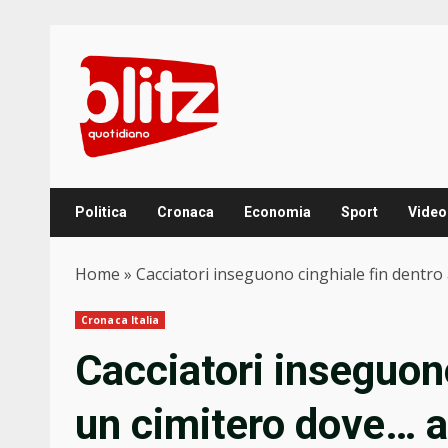
Skip
to
content
Politica
Cronaca
Economia
Sport
Video
Home
»
Cacciatori inseguono cinghiale fin dentro
Cronaca Italia
Cacciatori inseguono
un cimitero dove… a