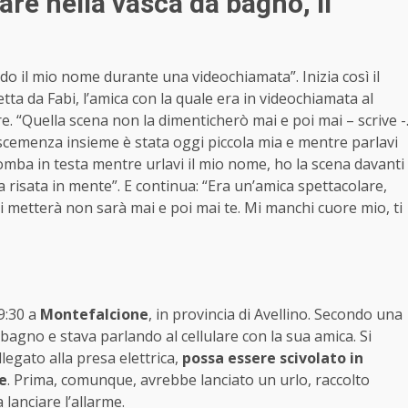
lare nella vasca da bagno, il
ndo il mio nome durante una videochiamata”. Inizia così il
a da Fabi, l’amica con la quale era in videochiamata al
e. “Quella scena non la dimenticherò mai e poi mai – scrive -
a scemenza insieme è stata oggi piccola mia e mentre parlavi
omba in testa mentre urlavi il mio nome, ho la scena davanti
tua risata in mente”. E continua: “Era un’amica spettacolare,
i metterà non sarà mai e poi mai te. Mi manchi cuore mio, ti
9:30 a
Montefalcione
, in provincia di Avellino. Secondo una
bagno e stava parlando al cellulare con la sua amica. Si
llegato alla presa elettrica,
possa essere scivolato in
le
. Prima, comunque, avrebbe lanciato un urlo, raccolto
 lanciare l’allarme.