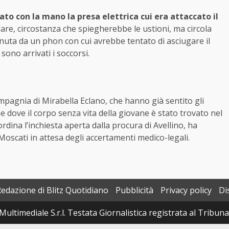
ato con la mano la presa elettrica cui era attaccato il
ulare, circostanza che spiegherebbe le ustioni, ma circola
uta da un phon con cui avrebbe tentato di asciugare il
no arrivati i soccorsi.
mpagnia di Mirabella Eclano, che hanno già sentito gli
ne dove il corpo senza vita della giovane è stato trovato nel
dina l’inchiesta aperta dalla procura di Avellino, ha
Moscati in attesa degli accertamenti medico-legali.
Redazione di Blitz Quotidiano
Pubblicità
Privacy policy
Di
Multimediale S.r.l. Testata Giornalistica registrata al Tribun