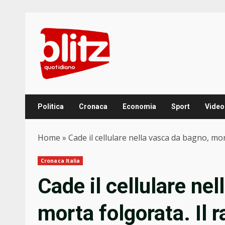
Skip
to
content
Politica
Cronaca
Economia
Sport
Video
Home
»
Cade il cellulare nella vasca da bagno, mo
Cronaca Italia
Cade il cellulare ne
morta folgorata. Il 