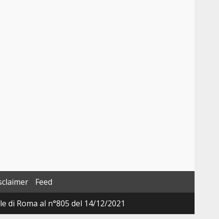
sclaimer
Feed
ale di Roma al n°805 del 14/12/2021