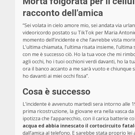
Morta folgorata per il cellu
racconto dell’amica
“Sei volata in cielo amore mio, sei andata via urla
videoricordo postato su TikTok per Maria Antoniett
momento dell’incidente e che l’avrebbe vista morir
L’ultima chiamata, l’ultima risata insieme, l’ultim
con me è successo ciò. Ho la tua voce che mi rimb
agli occhi, ho i tuoi occhioni verdi davanti, ho la 
ora il banco accanto a me sarà vuoto e chiunque s
ho davanti ai miei occhi fissa”.
Cosa è successo
L’incidente è avvenuto martedì sera intorno alle 1
prima ricostruzione, la giovane era nella vasca da 
ipotizza che l’apparecchio, con il carica batterie co
acqua ed abbia innescato il cortocircuito fata
dall’amica al telefono. E sarebbe stata proprio lei a