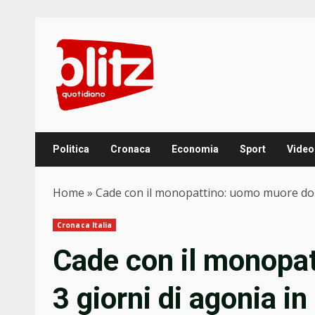
Skip
to
content
Politica
Cronaca
Economia
Sport
Video
Home
»
Cade con il monopattino: uomo muore dop
Cronaca Italia
Cade con il monopa
3 giorni di agonia i