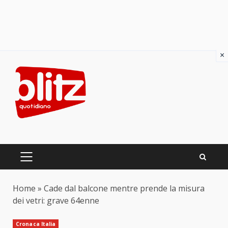
×
Skip
to
content
PRIMARY
MENU
Home
»
Cade dal balcone mentre prende la misura
dei vetri: grave 64enne
Cronaca Italia