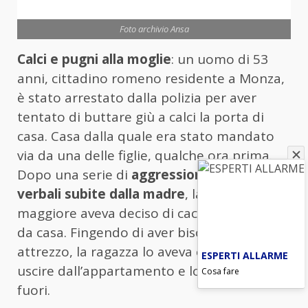
Foto archivio Ansa
Calci e pugni alla moglie
: un uomo di 53
anni, cittadino romeno residente a Monza,
è stato arrestato dalla polizia per aver
tentato di buttare giù a calci la porta di
casa. Casa dalla quale era stato mandato
via da una delle figlie, qualche ora prima.
Dopo una serie di
aggressioni fisiche e
verbali subite dalla madre
, la figlia
maggiore aveva deciso di cacciare il padre
da casa. Fingendo di aver bisogno di un
attrezzo, la ragazza lo aveva convinto a
ESPERTI ALLARME
uscire dall’appartamento e lo aveva chiuso
Cosa fare
fuori.