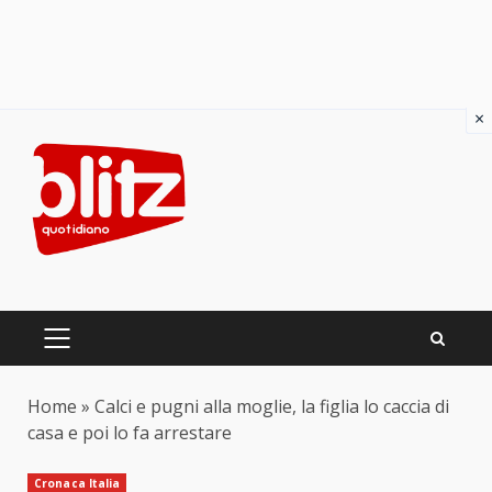
×
Skip
to
content
PRIMARY
MENU
Home
»
Calci e pugni alla moglie, la figlia lo caccia di
casa e poi lo fa arrestare
Cronaca Italia