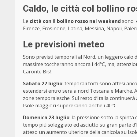
Caldo, le città col bollino 
Le
città con il bollino rosso nel weekend
sono: A
Firenze, Frosinone, Latina, Messina, Napoli, Paler
Le previsioni meteo
Sono previsti temporali al Nord, un leggero calo 
massime toccheranno ancora i 44°C, ma, attenzione,
Caronte Bis!.
Sabato 22 luglio
: temporali forti sono attesi anc
estendersi entro sera a nord Toscana e Marche. Al
zone temporalesche. Sul resto d’Italia continuerà
Isole maggiori supereranno anche i 40°C.
Domenica 23 luglio
: la pressione sotto la spint
tempo più soleggiato ed asciutto su gran parte d’It
atteso un aumento ulteriore della canicola su Isol