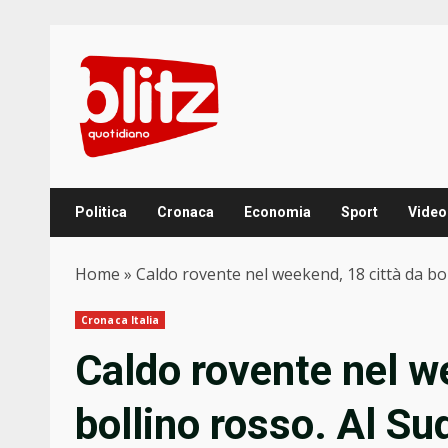
Skip
to
content
Politica
Cronaca
Economia
Sport
Video
Home
»
Caldo rovente nel weekend, 18 città da bo
Cronaca Italia
Caldo rovente nel w
bollino rosso. Al Su