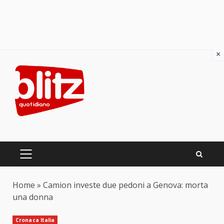
×
Skip
to
content
PRIMARY
MENU
Home
»
Camion investe due pedoni a Genova: morta
una donna
Cronaca Italia