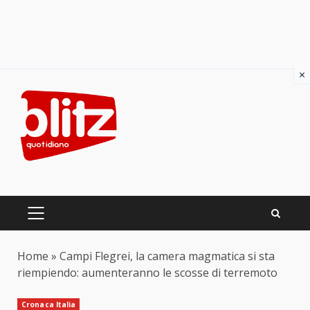
×
Skip
to
content
PRIMARY
MENU
Home
»
Campi Flegrei, la camera magmatica si sta
riempiendo: aumenteranno le scosse di terremoto
Cronaca Italia