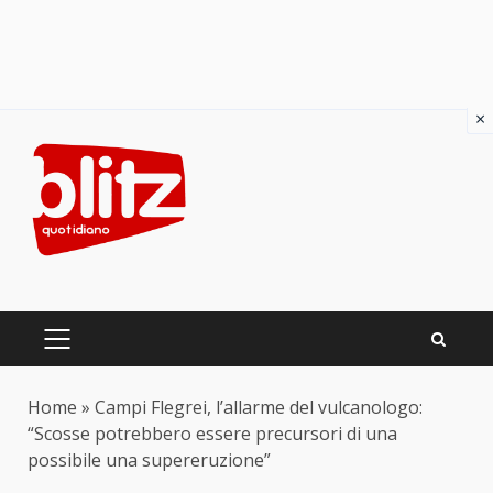
×
Skip
to
content
PRIMARY
MENU
Home
»
Campi Flegrei, l’allarme del vulcanologo:
“Scosse potrebbero essere precursori di una
possibile una supereruzione”