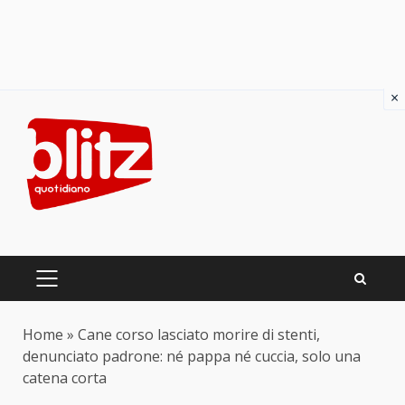
×
Skip
to
content
PRIMARY
MENU
Home
»
Cane corso lasciato morire di stenti,
denunciato padrone: né pappa né cuccia, solo una
catena corta