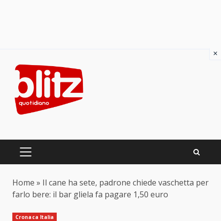
×
Skip
to
content
PRIMARY
MENU
Home
»
Il cane ha sete, padrone chiede vaschetta per
farlo bere: il bar gliela fa pagare 1,50 euro
Cronaca Italia