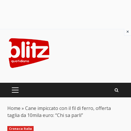
×
Skip
to
content
PRIMARY
MENU
Home
»
Cane impiccato con il fil di ferro, offerta
taglia da 10mila euro: “Chi sa parli”
Cronaca Italia