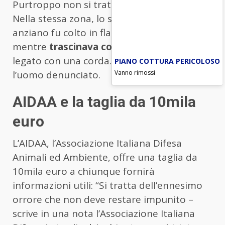
Purtroppo non si tratta del primo caso.
Nella stessa zona, lo scorso 15 dicembre un
anziano fu colto in flagranza di reato
mentre
trascinava con la sua auto un cane
legato con una corda. Il cane era morto e
PIANO COTTURA PERICOLOSO
l’uomo denunciato.
Vanno rimossi
AIDAA e la taglia da 10mila
euro
L’AIDAA, l’Associazione Italiana Difesa
Animali ed Ambiente, offre una taglia da
10mila euro a chiunque fornirà
informazioni utili: “Si tratta dell’ennesimo
orrore che non deve restare impunito –
scrive in una nota l’Associazione Italiana