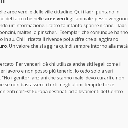
le aree verdi e delle ville cittadine. Qui i ladri puntano in
o del fatto che nelle
aree verdi
gli animali spesso vengono
endo un’informazione. L’altro fa intanto sparire il cane. I ladri
arboncini, maltesi o pinscher. Esemplari che comunque hanno
n su. Chi li ricetta li rivende poi a cifre che si aggirano
uro
. Un valore che si aggira quindi sempre intorno alla metà
cato. Per venderli c’è chi utilizza anche siti legali come il
er lavoro e non posso più tenerlo, lo cedo solo a veri
. “Ho i genitori anziani che stanno male, devo curarli e non
e se non bastassero i furti, negli ultimi tempi le forze
venienti dall’Est Europa destinati ad allevamenti del Centro