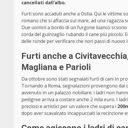
cancellati dall’albo.
Furti sono accaduti anche a Ostia. Qui le vittime s
romano che si affaccia sul mare, ad una ragazza son
Due uomini a bordo di un furgone bianco si sono av
corda del guinzaglio rubando il cane più piccolo. 
delle ronde per verificare che non passi di nuovo 
Furti anche a Civitavecchia
Magliana e Parioli
Da ottobre sono stati segnalati furti di cani in p
Tornando a Roma, segnalazioni provengono dai quart
avvenuto in un palazzo nobiliare: i ladri non han
pedigree arriva a costare anche 2 mila euro. I lad
preziosi e artistici per un valore che supera i
200m
dopo aver scavalcato incappucciati la recinzione 
Come agiscono i ladri di ca