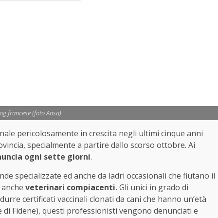
og francese (foto Ansa)
ale pericolosamente in crescita negli ultimi cinque anni
vincia, specialmente a partire dallo scorso ottobre. Ai
uncia ogni sette giorni
.
de specializzate ed anche da ladri occasionali che fiutano il
ge anche
veterinari compiacenti.
Gli unici in grado di
odurre certificati vaccinali clonati da cani che hanno un’età
e di Fidene), questi professionisti vengono denunciati e