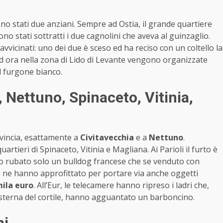
ono stati due anziani. Sempre ad Ostia, il grande quartiere
o stati sottratti i due cagnolini che aveva al guinzaglio.
vicinati: uno dei due è sceso ed ha reciso con un coltello la
Ed ora nella zona di Lido di Levante vengono organizzate
il furgone bianco.
, Nettuno, Spinaceto, Vitinia,
rovincia, esattamente a
Civitavecchia
e a
Nettuno
.
ieri di Spinaceto, Vitinia e Magliana. Ai Parioli il furto è
no rubato solo un bulldog francese che se venduto con
ri ne hanno approfittato per portare via anche oggetti
ila euro
. All’Eur, le telecamere hanno ripreso i ladri che,
esterna del cortile, hanno agguantato un barboncino.
ni