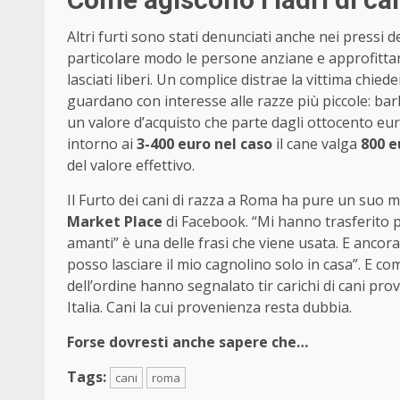
Altri furti sono stati denunciati anche nei pressi del
particolare modo le persone anziane e approfittan
lasciati liberi. Un complice distrae la vittima chied
guardano con interesse alle razze più piccole: b
un valore d’acquisto che parte dagli ottocento euro i
intorno ai
3-400 euro nel caso
il cane valga
800 e
del valore effettivo.
Il Furto dei cani di razza a Roma ha pure un suo mer
Market Place
di Facebook. “Mi hanno trasferito p
amanti” è una delle frasi che viene usata. E ancora
posso lasciare il mio cagnolino solo in casa”. E com
dell’ordine hanno segnalato tir carichi di cani pro
Italia. Cani la cui provenienza resta dubbia.
Forse dovresti anche sapere che…
Tags:
cani
roma