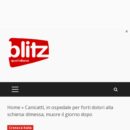
×
Skip
to
content
PRIMARY
MENU
Home
»
Canicattì, in ospedale per forti dolori alla
schiena: dimessa, muore il giorno dopo
Cronaca Italia