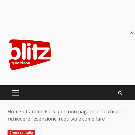
×
Skip
to
content
PRIMARY
MENU
Home
»
Canone Rai si può non pagare, ecco chi può
richiedere l’esenzione: requisiti e come fare
Cronaca Italia