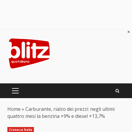
×
Skip
to
content
PRIMARY
MENU
Home
»
Carburante, rialzo dei prezzi: negli ultimi
quattro mesi la benzina +9% e diesel +13,7%
Cronaca Italia