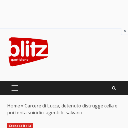
×
Skip
to
content
PRIMARY
MENU
Home
»
Carcere di Lucca, detenuto distrugge cella e
poi tenta suicidio: agenti lo salvano
Cronaca Italia