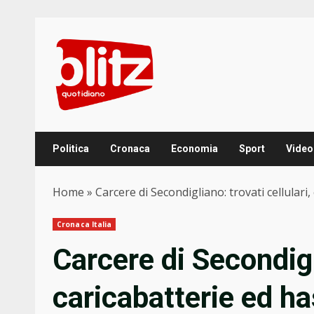
Skip
to
content
Politica
Cronaca
Economia
Sport
Video
Home
»
Carcere di Secondigliano: trovati cellulari
Cronaca Italia
Carcere di Secondigli
caricabatterie ed h