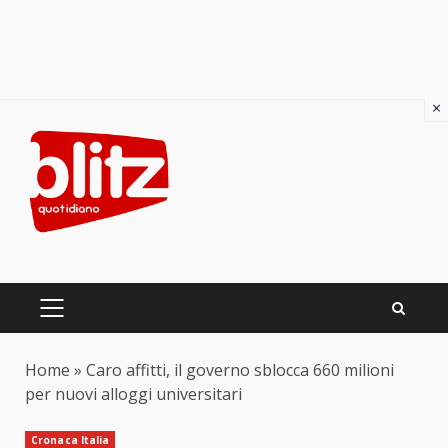
×
Skip
to
content
PRIMARY
MENU
Home
»
Caro affitti, il governo sblocca 660 milioni
per nuovi alloggi universitari
Cronaca Italia