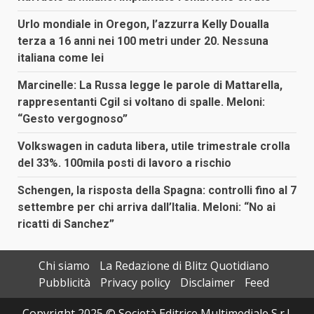
Urlo mondiale in Oregon, l’azzurra Kelly Doualla
terza a 16 anni nei 100 metri under 20. Nessuna
italiana come lei
Marcinelle: La Russa legge le parole di Mattarella,
rappresentanti Cgil si voltano di spalle. Meloni:
“Gesto vergognoso”
Volkswagen in caduta libera, utile trimestrale crolla
del 33%. 100mila posti di lavoro a rischio
Schengen, la risposta della Spagna: controlli fino al 7
settembre per chi arriva dall’Italia. Meloni: “No ai
ricatti di Sanchez”
Chi siamo
La Redazione di Blitz Quotidiano
Pubblicità
Privacy policy
Disclaimer
Feed
Copyright 2025 © Società Editrice Multimediale S.r.l.