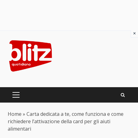
×
Skip
to
content
PRIMARY
MENU
Home
»
Carta dedicata a te, come funziona e come
richiedere l’attivazione della card per gli aiuti
alimentari