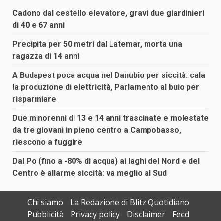
Cadono dal cestello elevatore, gravi due giardinieri
di 40 e 67 anni
Precipita per 50 metri dal Latemar, morta una
ragazza di 14 anni
A Budapest poca acqua nel Danubio per siccità: cala
la produzione di elettricità, Parlamento al buio per
risparmiare
Due minorenni di 13 e 14 anni trascinate e molestate
da tre giovani in pieno centro a Campobasso,
riescono a fuggire
Dal Po (fino a -80% di acqua) ai laghi del Nord e del
Centro è allarme siccità: va meglio al Sud
Chi siamo
La Redazione di Blitz Quotidiano
Pubblicità
Privacy policy
Disclaimer
Feed