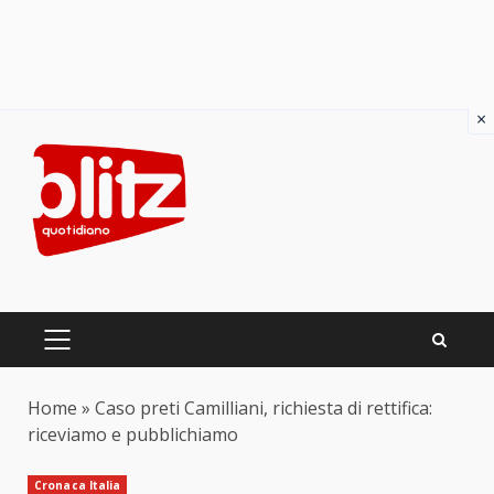
×
Skip
to
content
PRIMARY
MENU
Home
»
Caso preti Camilliani, richiesta di rettifica:
riceviamo e pubblichiamo
Cronaca Italia