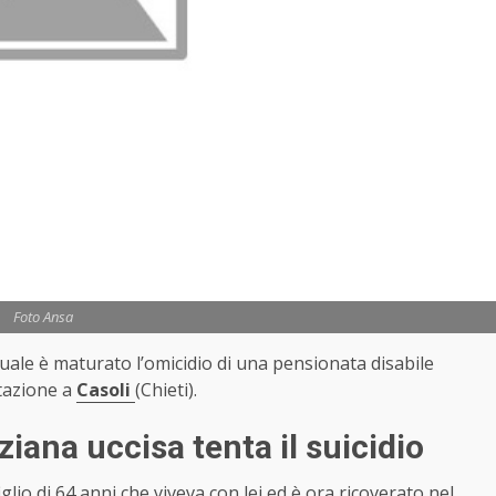
Foto Ansa
uale è maturato l’omicidio di una pensionata disabile
itazione a
Casoli
(Chieti).
nziana uccisa tenta il suicidio
glio di 64 anni che viveva con lei ed è ora ricoverato nel