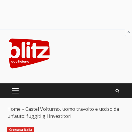
×
Skip
to
content
PRIMARY
MENU
Home
»
Castel Volturno, uomo travolto e ucciso da
un’auto: fuggiti gli investitori
Cronaca Italia