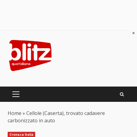
×
Skip
to
content
PRIMARY
MENU
Home
»
Cellole (Caserta), trovato cadavere
carbonizzato in auto
Cronaca Italia