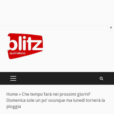
×
Skip
to
content
PRIMARY
MENU
Home
»
Che tempo farà nei prossimi giorni?
Domenica sole un po’ ovunque ma lunedì tornerà la
pioggia