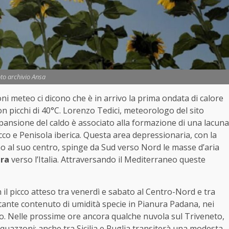
to archivio Ansa
ni meteo ci dicono che è in arrivo la prima ondata di calore
con picchi di 40°C. Lorenzo Tedici, meteorologo del sito
ansione del caldo è associato alla formazione di una lacuna
co e Penisola iberica. Questa area depressionaria, con la
no al suo centro, spinge da Sud verso Nord le masse d’aria
ara
verso l’Italia. Attraversando il Mediterraneo queste
il picco atteso tra venerdì e sabato al Centro-Nord e tra
ante contenuto di umidità specie in Pianura Padana, nei
ro. Nelle prossime ore ancora qualche nuvola sul Triveneto,
 acquazzoni; anche tra Sicilia e Puglia transiterà una modesta