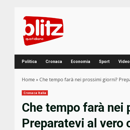
Skip
to
content
Politica
Cronaca
Economia
Sport
Video
Home
»
Che tempo farà nei prossimi giorni? Prepar
Cronaca Italia
Che tempo farà nei 
Preparatevi al vero 