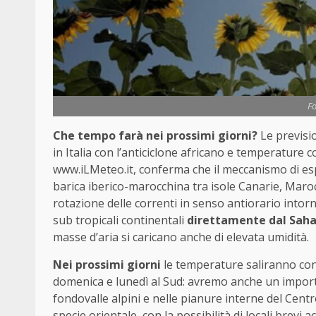
Fo
Che tempo farà nei prossimi giorni?
Le previsio
in Italia con l’anticiclone africano e temperature 
www.iLMeteo.it, conferma che il meccanismo di esp
barica iberico-marocchina tra isole Canarie, Maroc
rotazione delle correnti in senso antiorario intor
sub tropicali continentali
direttamente dal Sah
masse d’aria si caricano anche di elevata umidità.
Nei prossimi giorni
le temperature saliranno con 
domenica e lunedì al Sud: avremo anche un import
fondovalle alpini e nelle pianure interne del Cent
specie orientale, con la possibilità di locali brevi