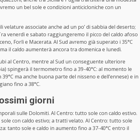
avremo un bel sole e condizioni anticicloniche con un
tili velature associate anche ad un po’ di sabbia del deserto;
 Tra venerdì e sabato raggiungeremo il picco del caldo afoso
ceno, Forlì e Macerata. Al Sud avremo già superato i 35°C
 ma il caldo aumenterà ancora tra domenica e lunedì.
bi al Centro, mentre al Sud un conseguente ulteriore
ibia) spingerà il termometro fino a 39-40°C: al momento le
con 39°C ma anche buona parte del nisseno e dell’ennese) e in
giano fino a 38°C.
rossimi giorni
porali sulle Dolomiti. Al Centro: tutto sole con caldo estivo.
o sole con caldo estivo; a tratti velato. Al Centro: tutto sole
nza: tanto sole e caldo in aumento fino a 37-40°C entro il