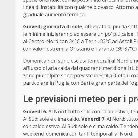
linea di instabilità con qualche piovasco. Attorno 
graduale aumento termico.
Giovedì giornata di sole
, offuscata al più da sot
le minime inizieranno ad essere un po’ più calde.
al Centro-Nord con 34°C a Terni, 33°C ad Ascoli Pi
con valori estremi a Oristano e Taranto (36-37°C)
Domenica non sono esclusi temporali al Nord e nu
afflusso di aria calda dai quadranti meridionali (L
zone più colpite sono previste in Sicilia (Cefalù 
particolare in Puglia con Bari e gran parte del fog
Le previsioni meteo per i p
Giovedì 6.
Al Nord: tutto sole con caldo estivo; tem
Al Sud: sole e clima caldo.
Venerdì 7
. Al Nord: tutt
con caldo estivo. Al Sud: sole e clima caldo. Tende
weekend; domenica con tanti temporali al Nord.