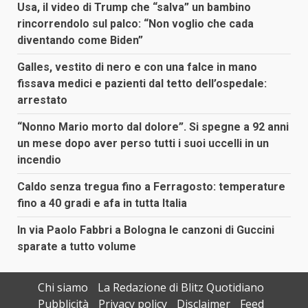
Usa, il video di Trump che “salva” un bambino
rincorrendolo sul palco: “Non voglio che cada
diventando come Biden”
Galles, vestito di nero e con una falce in mano
fissava medici e pazienti dal tetto dell’ospedale:
arrestato
“Nonno Mario morto dal dolore”. Si spegne a 92 anni
un mese dopo aver perso tutti i suoi uccelli in un
incendio
Caldo senza tregua fino a Ferragosto: temperature
fino a 40 gradi e afa in tutta Italia
In via Paolo Fabbri a Bologna le canzoni di Guccini
sparate a tutto volume
Chi siamo
La Redazione di Blitz Quotidiano
Pubblicità
Privacy policy
Disclaimer
Feed