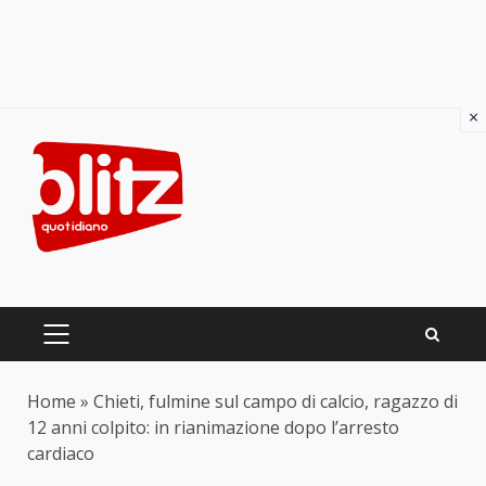
×
Skip
to
content
PRIMARY
MENU
Home
»
Chieti, fulmine sul campo di calcio, ragazzo di
12 anni colpito: in rianimazione dopo l’arresto
cardiaco