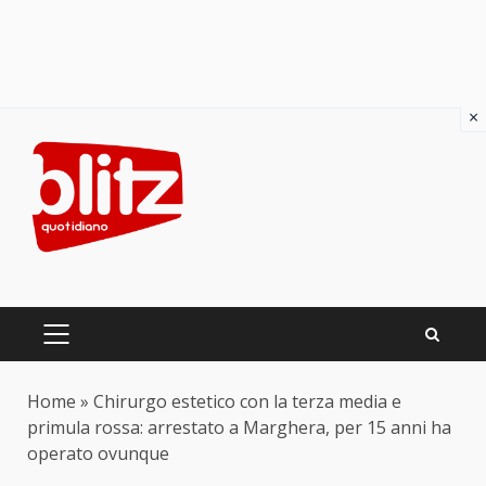
×
Skip
to
content
PRIMARY
MENU
Home
»
Chirurgo estetico con la terza media e
primula rossa: arrestato a Marghera, per 15 anni ha
operato ovunque